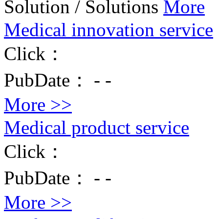
Solution
/
Solutions
More
Medical innovation service
Click：
PubDate：
-
-
More >>
Medical product service
Click：
PubDate：
-
-
More >>