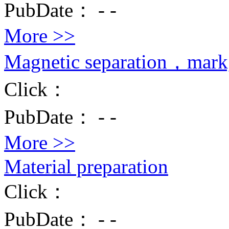
PubDate：
-
-
More >>
Magnetic separation，mark,
Click：
PubDate：
-
-
More >>
Material preparation
Click：
PubDate：
-
-