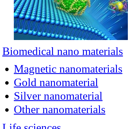
Biomedical nano materials
Magnetic nanomaterials
Gold nanomaterial
Silver nanomaterial
Other nanomaterials
Life sciences