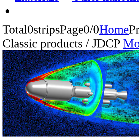
Total
0
strips
Page0/0
Home
P
Classic products
/
JDCP
Mo