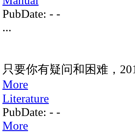
Manual
PubDate:
-
-
...
只要你有疑问和困难，201
More
Literature
PubDate:
-
-
More